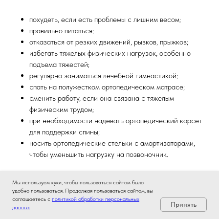
похудеть, если есть проблемы с лишним весом;
правильно питаться;
отказаться от резких движений, рывков, прыжков;
избегать тяжелых физических нагрузок, особенно
подъема тяжестей;
регулярно заниматься лечебной гимнастикой;
спать на полужестком ортопедическом матрасе;
сменить работу, если она связана с тяжелым
физическим трудом;
при необходимости надевать ортопедический корсет
для поддержки спины;
носить ортопедические стельки с амортизаторами,
чтобы уменьшить нагрузку на позвоночник.
Мы используем куки, чтобы пользоваться сайтом было
Если появилась боль в спине, которая усиливается при
удобно пользоваться. Продолжая пользоваться сайтом, вы
движении, прострелы в ягодицу, ногу, обязательно
соглашаетесь с
политикой обработки персональных
Принять
покажитесь специалисту. Это позволяет врачу установить
данных
правильный диагноз и вовремя начать комплексно лечить