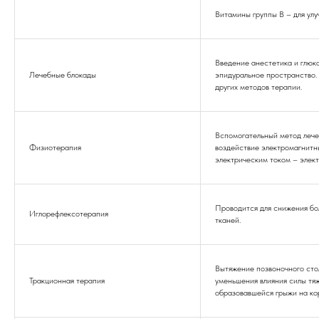
Витамины группы В – для ул
Введение анестетика и глюк
Лечебные блокады
эпидуральное пространство.
других методов терапии.
Вспомогательный метод лече
Физиотерапия
воздействие электромагнитн
электрическим током – элек
Проводится для снижения бо
Иглорефлексотерапия
тканей.
Вытяжение позвоночного сто
Тракционная терапия
уменьшения влияния силы тя
образовавшейся грыжи на ко