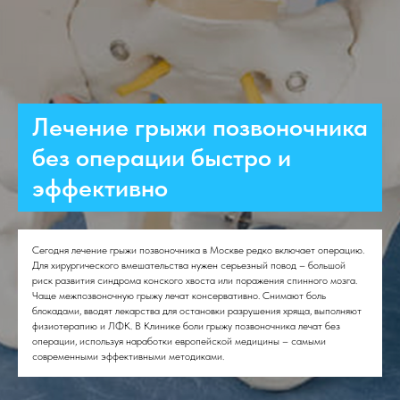
Лечение грыжи позвоночника
без операции быстро и
эффективно
Сегодня лечение грыжи позвоночника в Москве редко включает операцию.
Для хирургического вмешательства нужен серьезный повод – большой
риск развития синдрома конского хвоста или поражения спинного мозга.
Чаще межпозвоночную грыжу лечат консервативно. Снимают боль
блокадами, вводят лекарства для остановки разрушения хряща, выполняют
физиотерапию и ЛФК. В Клинике боли грыжу позвоночника лечат без
операции, используя наработки европейской медицины – самыми
современными эффективными методиками.