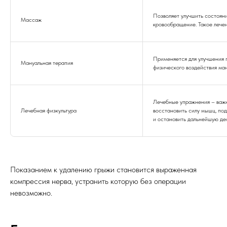
Позволяет улучшить состоян
Массаж
кровообращение. Такое лечен
Применяется для улучшения 
Мануальная терапия
физического воздействия ма
Лечебные упражнения – важн
Лечебная физкультура
восстановить силу мышц, по
и остановить дальнейшую де
Показанием к удалению грыжи становится выраженная
компрессия нерва, устранить которую без операции
невозможно.